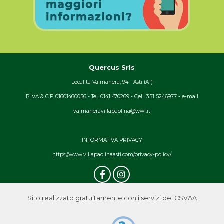
Quercus Srls
Località Valmanera, 94 - Asti (AT)
P.IVA & C.F. 01601460056 - Tel. 0141 470269 - Cell. 351 5246977 - e-mail
valmaneravillapaolina@wwf.it
INFORMATIVA PRIVACY
https://www.villapaolinaasti.com/privacy-policy/
Sito realizzato gratuitamente con i servizi del CSVAA