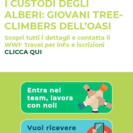
I CUSTODI DEGLI
ALBERI: GIOVANI TREE-
CLIMBERS DELL’OASI
Scopri tutti i dettagli e contatta il
WWF Travel per info e iscrizioni
CLICCA QUI