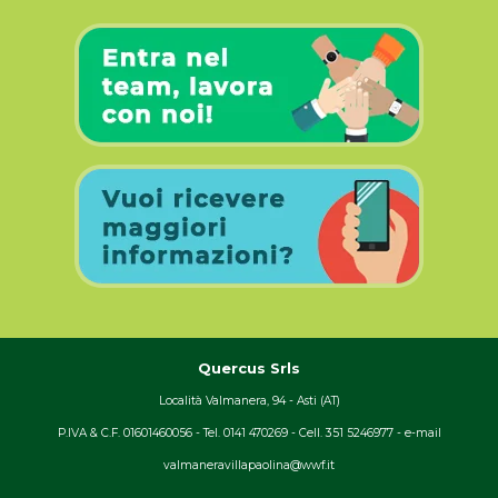
Quercus Srls
Località Valmanera, 94 - Asti (AT)
P.IVA & C.F. 01601460056 - Tel. 0141 470269 - Cell. 351 5246977 - e-mail
valmaneravillapaolina@wwf.it