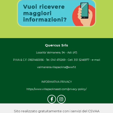
Quercus Srls
Località Valmanera, 94 - Asti (AT)
P.IVA & C.F. 01601460056 - Tel. 0141 470269 - Cell. 351 5246977 - e-mail
valmaneravillapaolina@wwf.it
INFORMATIVA PRIVACY
https://www.villapaolinaasti.com/privacy-policy/
Sito realizzato gratuitamente con i servizi del CSVAA