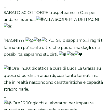
_
SABATO 30 OTTOBRE ti aspettiamo in Oasi per
andare insieme…
ALLA SCOPERTA DEI RAGNI
_
“RAGNI???
“….. Sì, lo sappiamo….i ragni ti
fanno un po’ schifo oltre che paura, ma dagli una
possibilità, sapranno stupirti.
_
Ore 14.30: didattica a cura di Luca La Grassa su
questi straordinari aracnidi, così tanto temuti, ma
che in realtà nascondono caratteristiche e capacità
straordinarie.
_
Ore 16.00: giochi e laboratori per imparare
curiosità sui ragni giocando e creando