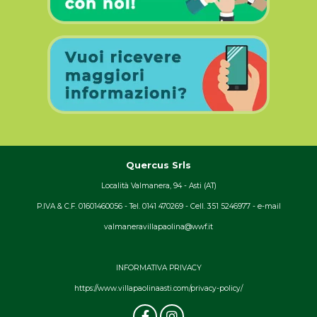
Quercus Srls
Località Valmanera, 94 - Asti (AT)
P.IVA & C.F. 01601460056 - Tel. 0141 470269 - Cell. 351 5246977 - e-mail
valmaneravillapaolina@wwf.it
INFORMATIVA PRIVACY
https://www.villapaolinaasti.com/privacy-policy/